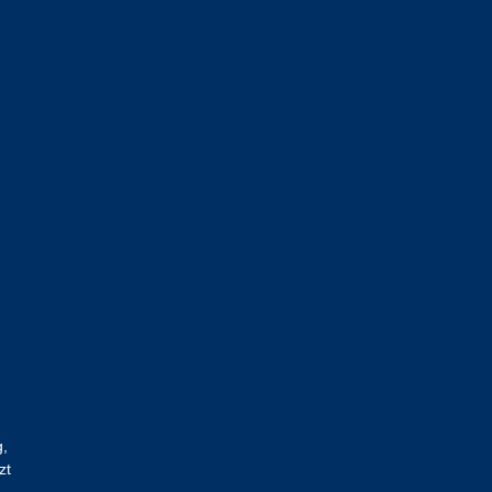
g,
zt