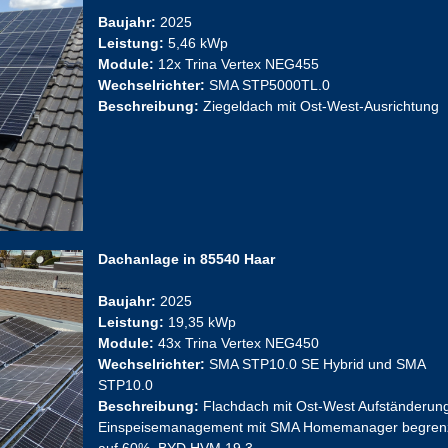
Baujahr:
2025
Leistung:
5,46 kWp
Module:
12x Trina Vertex NEG455
Wechselrichter:
SMA STP5000TL.0
Beschreibung:
Ziegeldach mit Ost-West-Ausrichtung
Dachanlage in 85540 Haar
Baujahr:
2025
Leistung:
19,35 kWp
Module:
43x Trina Vertex NEG450
Wechselrichter:
SMA STP10.0 SE Hybrid und SMA
STP10.0
Beschreibung:
Flachdach mit Ost-West Aufständerun
Einspeisemanagement mit SMA Homemanager begren
auf 60%, BYD HVM 19.3.