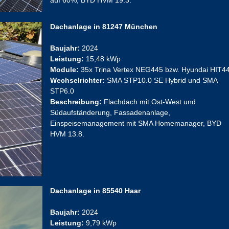
Dachanlage in 81247 München
Baujahr:
2024
Leistung:
15,48 kWp
Module:
35x Trina Vertex NEG445 bzw. Hyundai HIT4
Wechselrichter:
SMA STP10.0 SE Hybrid und SMA
STP6.0
Beschreibung:
Flachdach mit Ost-West und
Südaufständerung, Fassadenanlage,
Einspeisemanagement mit SMA Homemanager, BYD
HVM 13.8.
Dachanlage in 85540 Haar
Baujahr:
2024
Leistung:
9,79 kWp