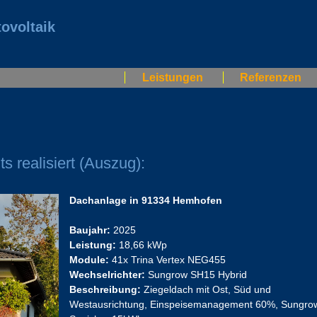
ovoltaik
Leistungen
Referenzen
s realisiert (Auszug):
Dachanlage in 91334 Hemhofen
Baujahr:
2025
Leistung:
18,66 kWp
Module:
41x Trina Vertex NEG455
Wechselrichter:
Sungrow SH15 Hybrid
Beschreibung:
Ziegeldach mit Ost, Süd und
Westausrichtung, Einspeisemanagement 60%, Sungro